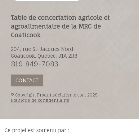
Table de concertation agricole et
agroalimentaire de la MRC de
Coaticook
294, rue St-Jacques Nord
Coaticook, Québec, J1A 2R3
819 849-7083
CONTACT
© Copyright Produitsdelaferme.com 2025
Politique de confidentialité
Ce projet est soutenu par :